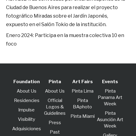
Ciudad de Buenos Aires para realizar el proyecto
fotográfico Miradas sobre el Jardín Japonés,
expuesto en el Salón Tokio de la institución.
Enero 2024: Participa en la muestra colectiva 10 en
foco
Foundation
Pinta
Art Fairs
Events
About Us
About Us
Pinta Lima
Pinta
Panama Art
Residencies
Official
Pinta
Week
Logos &
BAphoto
lmpulse
Guidelines
Pinta
Pinta Miami
Visibility
Asunción Art
Press
Week
Adquisiciones
Past
Gallery