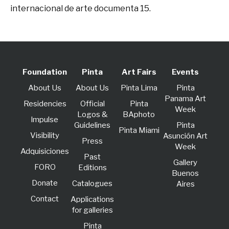
internacional de arte documenta 15.
Foundation
Pinta
Art Fairs
Events
About Us
About Us
Pinta Lima
Pinta
Panama Art
Residencies
Official
Pinta
Week
Logos &
BAphoto
lmpulse
Guidelines
Pinta
Pinta Miami
Visibility
Asunción Art
Press
Week
Adquisiciones
Past
Gallery
FORO
Editions
Buenos
Donate
Catalogues
Aires
Contact
Applications
for galleries
Pinta