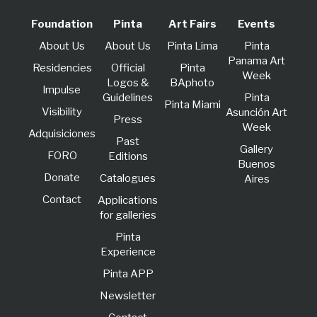
Foundation
Pinta
Art Fairs
Events
About Us
About Us
Pinta Lima
Pinta
Panama Art
Residencies
Official
Pinta
Week
Logos &
BAphoto
lmpulse
Guidelines
Pinta
Pinta Miami
Visibility
Asunción Art
Press
Week
Adquisiciones
Past
Gallery
FORO
Editions
Buenos
Donate
Catalogues
Aires
Contact
Applications
for galleries
Pinta
Experience
Pinta APP
Newsletter