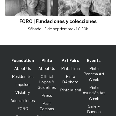
FORO | Fundaciones y colecciones
Sábado 13 de septiembre- 10.30h
Foundation
Pinta
Art Fairs
Events
About Us
About Us
Pinta Lima
Pinta
Panama Art
Residencies
Official
Pinta
Week
Logos &
BAphoto
lmpulse
Guidelines
Pinta
Pinta Miami
Visibility
Asunción Art
Press
Week
Adquisiciones
Past
Gallery
FORO
Editions
Buenos