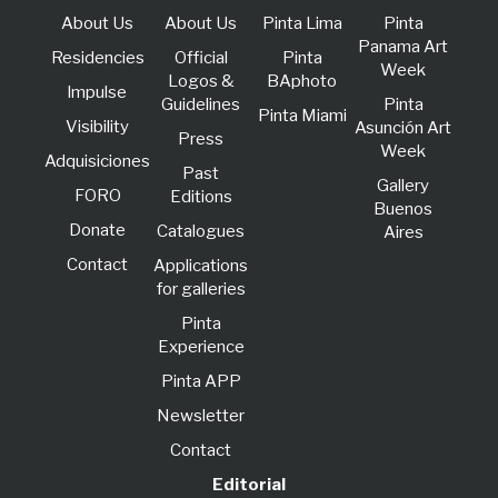
About Us
About Us
Pinta Lima
Pinta
Panama Art
Residencies
Official
Pinta
Week
Logos &
BAphoto
lmpulse
Guidelines
Pinta
Pinta Miami
Visibility
Asunción Art
Press
Week
Adquisiciones
Past
Gallery
FORO
Editions
Buenos
Donate
Catalogues
Aires
Contact
Applications
for galleries
Pinta
Experience
Pinta APP
Newsletter
Contact
Editorial